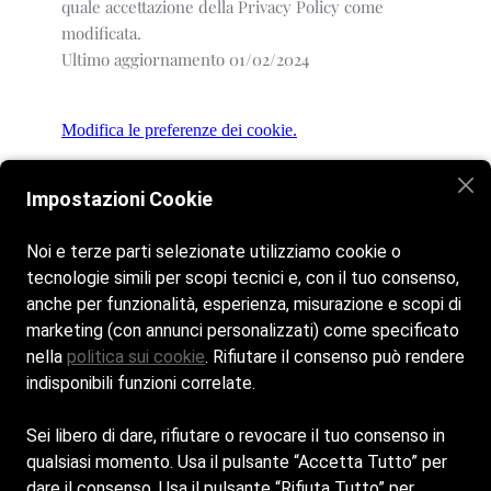
quale accettazione della Privacy Policy come
modificata.
Ultimo aggiornamento 01/02/2024
Modifica le preferenze dei cookie.
Impostazioni Cookie
Noi e terze parti selezionate utilizziamo cookie o
Home
La spiaggia
Servizi & Comfort
tecnologie simili per scopi tecnici e, con il tuo consenso,
Escursioni
Contatti
anche per funzionalità, esperienza, misurazione e scopi di
marketing (con annunci personalizzati) come specificato
nella
politica sui cookie
. Rifiutare il consenso può rendere
Siamo aperti tutti i giorni dalle 8:00 alle 19:00
indisponibili funzioni correlate.
Spiaggia di Marinella. Made with love.
Sei libero di dare, rifiutare o revocare il tuo consenso in
Cookie Policy
qualsiasi momento. Usa il pulsante “Accetta Tutto” per
dare il consenso. Usa il pulsante “Rifiuta Tutto” per